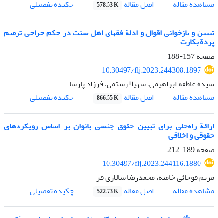
اصل مقاله
مشاهده مقاله
چکیده تفصیلی
578.53 K
تبیین و بازخوانی اقوال و ادلة فقهای اهل سنت در حکم جراحی ترمیم
پردة بکارت
صفحه
157-188
10.30497/flj.2023.244308.1897
سیده عاطفه ابراهیمی، سهیلا رستمی، فرزاد پارسا
اصل مقاله
مشاهده مقاله
چکیده تفصیلی
866.55 K
ارائة راه‌حلی برای تبیین حقوق جنسی بانوان بر اساس رویکردهای
حقوقی و اخلاقی
صفحه
189-212
10.30497/flj.2023.244116.1880
مریم قوجائی خامنه، محمدرضا سالاری فر
اصل مقاله
مشاهده مقاله
چکیده تفصیلی
522.73 K