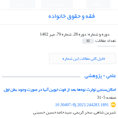
English
ورود به سامانه
ثبت نام
فقه و حقوق خانواده
دوره و شماره:
دوره 28، شماره 79، مهر 1402
تعداد مقالات:
12
فایل کلی مقالات این شماره
علمی - پژوهشی
امکان‌سنجی توارث نوه‌ها بعد از فوت ابوین آنها در صورت وجود بطن اول
صفحه
5-31
10.30497/flj.2023.244283.1891
شیرین شاهی، سحر کریمی، سیدحامدحسین حسینی