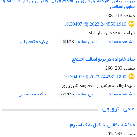
بررسی تأثیر عارضه بارداری بر احکام جزایی مادران باردار در فقه و
حقوق اسلامی
صفحه
213-238
10.30497/flj.2023.244556.1916
فراست محمدی بلبان اباد
اصل مقاله
مشاهده مقاله
چکیده تفصیلی
691.7 K
نهاد خانواده در پرتو اصالت اجتماع
صفحه
239-266
10.30497/flj.2023.244281.1890
سیدابوالقاسم نقیبی، معصومه شهریاری
اصل مقاله
مشاهده مقاله
چکیده تفصیلی
722.97 K
علمی- ترویجی
مناقشات فقهی تشکیل بانک اسپرم
صفحه
267-293