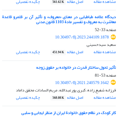
اصل مقاله
مشاهده مقاله
چکیده تفصیلی
561.62 K
دیدگاه علامه طباطبایی در معنای «معروف» و تأثیر آن بر قلمرو قاعدة
معاشرت به معروف و تفسیر مادة 1103 قانون مدنی
صفحه
33-52
10.30497/flj.2023.244109.1878
سعید سیدحسینی
اصل مقاله
مشاهده مقاله
چکیده تفصیلی
451.94 K
تأثیر تحول ساختار قدرت در خانواده بر حقوق زوجه
صفحه
53-81
10.30497/flj.2021.240579.1642
فرزانه شفیع زاده، کبری پورعبدالله، مریم السادات محقق داماد
اصل مقاله
مشاهده مقاله
چکیده تفصیلی
568.08 K
کار کودک در نظام حقوق خانوادة ایران از منظر ایجابی و سلبی