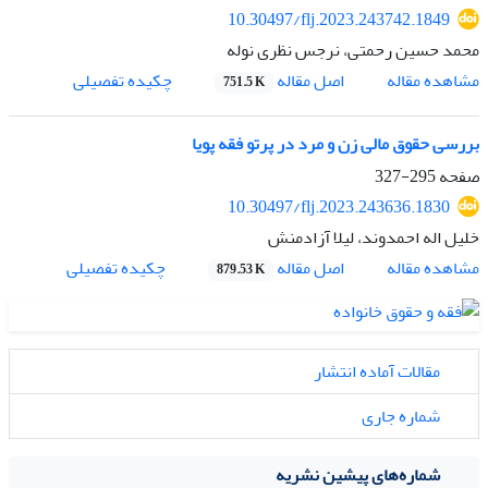
10.30497/flj.2023.243742.1849
محمد حسین رحمتی، نرجس نظری نوله
اصل مقاله
مشاهده مقاله
چکیده تفصیلی
751.5 K
بررسی حقوق مالی زن و مرد در پرتو فقه پویا
صفحه
295-327
10.30497/flj.2023.243636.1830
خلیل اله احمدوند، لیلا آزادمنش
اصل مقاله
مشاهده مقاله
چکیده تفصیلی
879.53 K
مقالات آماده انتشار
شماره جاری
شماره‌های پیشین نشریه