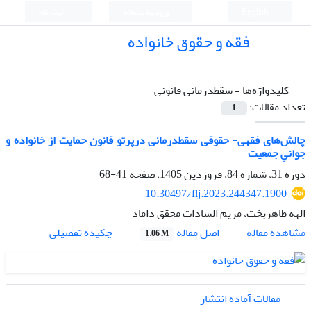
English
ورود به سامانه
ثبت نام
فقه و حقوق خانواده
کلیدواژه‌ها =
سقط‏درمانی قانونی
تعداد مقالات:
1
چالش‌های فقهی- حقوقی سقط‏درمانی درپرتو قانون حمایت از خانواده و
جوانیِ جمعیت
دوره 31، شماره 84، فروردین 1405، صفحه
41-68
10.30497/flj.2023.244347.1900
الهه طاهربخت، مریم السادات محقق داماد
اصل مقاله
مشاهده مقاله
چکیده تفصیلی
1.06 M
مقالات آماده انتشار